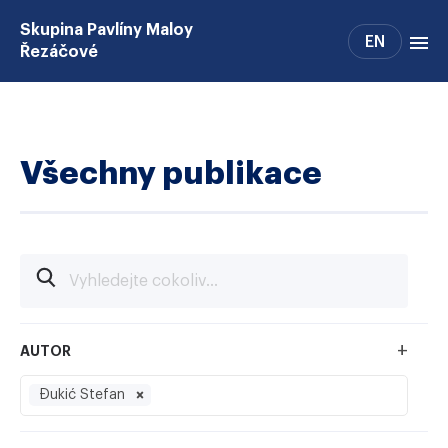
Skupina Pavlíny Maloy
EN
Řezáčové
Projekty
Core facility
Všechny publikace
Členové skupiny
Alumni
Výuka
Volná místa
+
AUTOR
Đukić Stefan