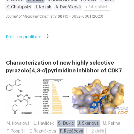
K. Chalupský
J. Kozák
A. Dvořáková
+ 14 dalších
Journal of Medicinal Chemistry
66
(10): 6652–6681 (2023)
Přejít na publikaci
Characterization of new highly selective
pyrazolo[4,3-
d
]pyrimidine inhibitor of CDK7
M. Kovalová
L. Havlíček
S. Đukić
J. Škerlová
M. Peřina
T. Pospíšil
E. Řezníčková
P. Řezáčová
+ 2 další