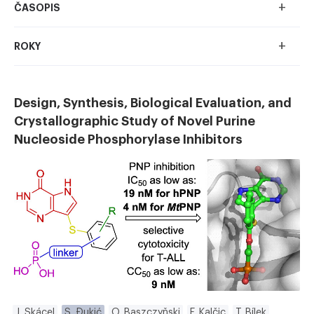
+
ČASOPIS
+
ROKY
Design, Synthesis, Biological Evaluation, and
Crystallographic Study of Novel Purine
Nucleoside Phosphorylase Inhibitors
J. Skácel
S. Đukić
O. Baszczyňski
F. Kalčic
T. Bílek