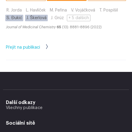
R. Jorda
L. Havlíček
M. Peřina
V. Vojáčková
T. Pospíšil
S. Đukić
J. Škerlová
J. Grúz
+ 5 dalších
Journal of Medicinal Chemistry
65
(13): 8881–8896 (2022)
Přejít na publikaci
Další odkazy
Všechny publikace
Sociální sítě