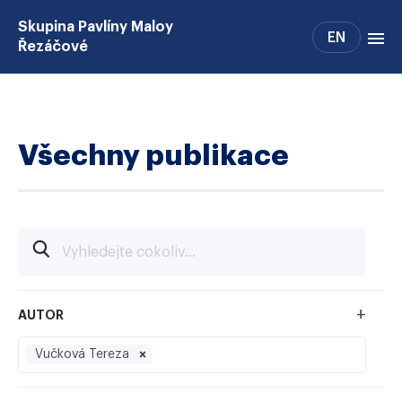
Skupina Pavlíny Maloy
EN
Řezáčové
Projekty
Core facility
Všechny publikace
Členové skupiny
Alumni
Výuka
Volná místa
+
AUTOR
Vučková Tereza