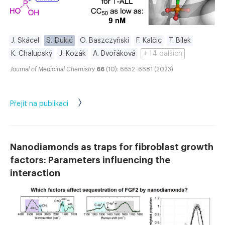
J. Skácel
S. Đukić
O. Baszczyňski
F. Kalčic
T. Bílek
K. Chalupský
J. Kozák
A. Dvořáková
+ 14 dalších
Journal of Medicinal Chemistry
66
(10): 6652–6681 (2023)
Přejít na publikaci
Nanodiamonds as traps for fibroblast growth
factors: Parameters influencing the
interaction