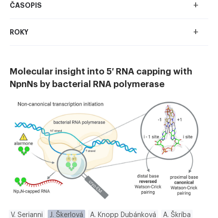
+
ČASOPIS
+
ROKY
Molecular insight into 5′ RNA capping with
NpnNs by bacterial RNA polymerase
V. Serianni
J. Škerlová
A. Knopp Dubánková
A. Škríba