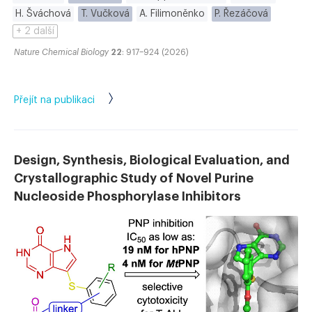
H. Šváchová
T. Vučková
A. Filimoněnko
P. Řezáčová
+ 2 další
Nature Chemical Biology
22
: 917–924 (2026)
Přejít na publikaci
Design, Synthesis, Biological Evaluation, and
Crystallographic Study of Novel Purine
Nucleoside Phosphorylase Inhibitors