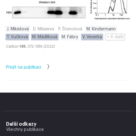
J. Mikešová
D. Miliaieva
P. Štenclová
M. Kindermann
T. Vučková
M. Mádlíková
M. Fábry
V. Veverka
+ 4 další
Carbon
195
: 372–386 (2022)
Přejít na publikaci
Další odkazy
Všechny publikace