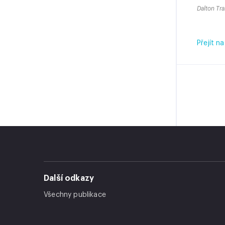
Dalton Tr
Přejít na
Další odkazy
Všechny publikace