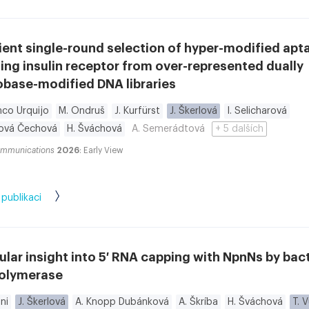
ient single-round selection of hyper-modified ap
ing insulin receptor from over-represented dually
obase-modified DNA libraries
anco Urquijo
M. Ondruš
J. Kurfürst
J. Škerlová
I. Selicharová
ková Čechová
H. Šváchová
A. Semerádtová
+ 5 dalších
ommunications
2026
: Early View
 publikaci
lar insight into 5′ RNA capping with NpnNs by bact
olymerase
ni
J. Škerlová
A. Knopp Dubánková
A. Škríba
H. Šváchová
T. 