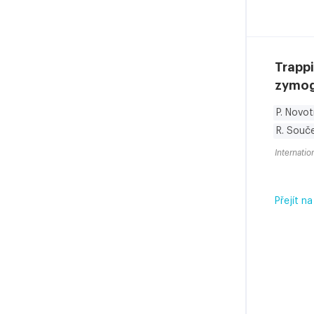
Trappi
zymoge
P. Novo
R. Souč
Internatio
Přejít na