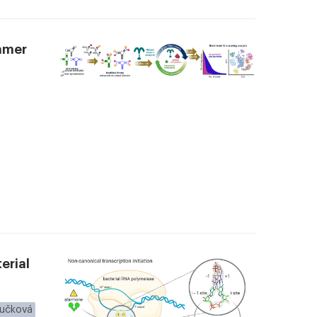
tamer
erial
Vučková