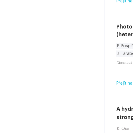
Přejít na
Photoc
(hete
P. Pospíš
J. Taráb
Chemical
Přejít na
A hydr
strong
K. Qian