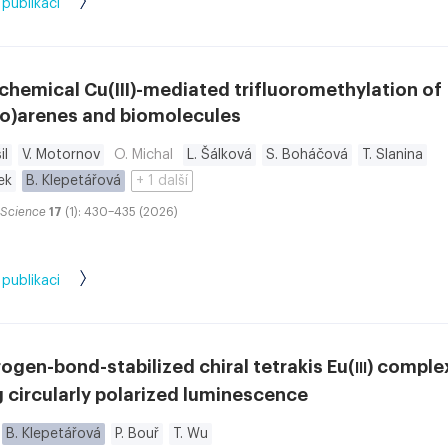
 publikaci
hemical Cu(III)-mediated trifluoromethylation of
ro)arenes and biomolecules
il
V. Motornov
O. Michal
L. Šálková
S. Boháčová
T. Slanina
ek
B. Klepetářová
+ 1 další
 Science
17
(1): 430–435 (2026)
 publikaci
ogen-bond-stabilized chiral tetrakis Eu(
) comple
III
 circularly polarized luminescence
B. Klepetářová
P. Bouř
T. Wu