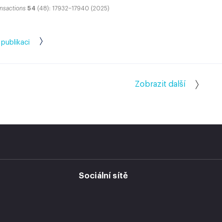
ansactions
54
(48): 17932–17940 (2025)
 publikaci
Zobrazit další
Sociální sítě