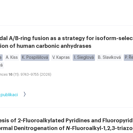
dal A/B-ring fusion as a strategy for isoform-selec
tion of human carbonic anhydrases
a
A. Kiss
K. Pospíšilová
V. Kapras
I. Sieglová
B. Slavíková
P. 
vá
nces
16
(11): 9743–9755 (2026)
 publikaci
sis of 2-Fluoroalkylated Pyridines and Fluoropyrid
ermal Denitrogenation of
N
-Fluoroalkyl-1,2,3-triazo