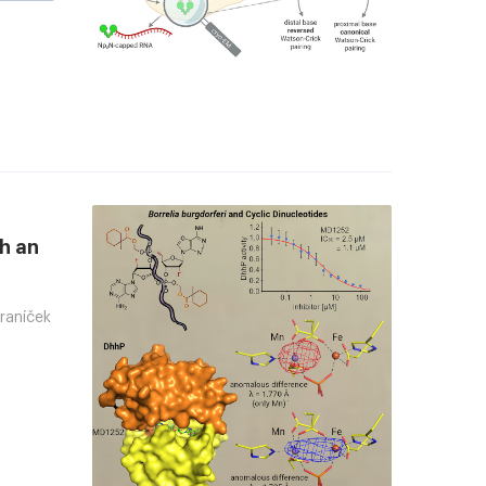
a
h an
Hraníček