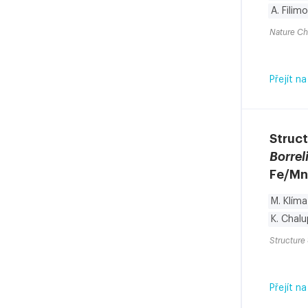
A. Filim
Nature Ch
Přejít na
Struct
Borrel
Fe/Mn 
M. Klíma
K. Chal
Structure
Přejít na