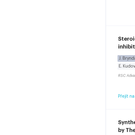
Steroi
inhibi
J. Brynd
E. Kudo
RSC Adva
Přejít na
Synthe
by Th