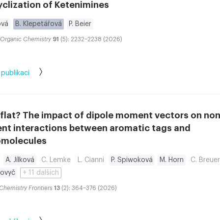
clization of Ketenimines
ová
B. Klepetářová
P. Beier
f Organic Chemistry
91
(5): 2232–2238 (2026)
 publikaci
 flat? The impact of dipole moment vectors on non
ent interactions between aromatic tags and
molecules
A. Jílková
C. Lemke
L. Cianni
P. Spiwoková
M. Horn
C. Breuer
tovyč
+ 11 dalších
 Chemistry Frontiers
13
(2): 364–376 (2026)