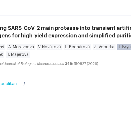
ng SARS-CoV-2 main protease into transient artific
ns for high-yield expression and simplified purif
tný
A. Moravcová
V. Nováková
L. Bednárová
Z. Voburka
J. Bry
ek
T. Majerová
nal Journal of Biological Macromolecules
349
: 150827 (2026)
 publikaci