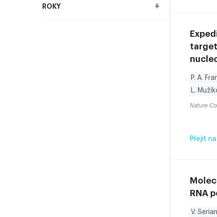
+
ROKY
Exped
target
nucle
P. A. Fr
L. Muží
Nature C
Přejít na
Molecu
RNA p
V. Serian