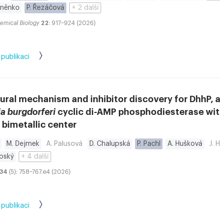
oněnko
P. Řezáčová
+ 2 další
emical Biology
22
: 917–924 (2026)
 publikaci
ural mechanism and inhibitor discovery for DhhP, 
ia burgdorferi
cyclic di-AMP phosphodiesterase wit
bimetallic center
M. Dejmek
A. Palusová
D. Chalupská
P. Pachl
A. Hušková
J. 
upský
+ 4 další
34
(5): 758–767.e4 (2026)
 publikaci