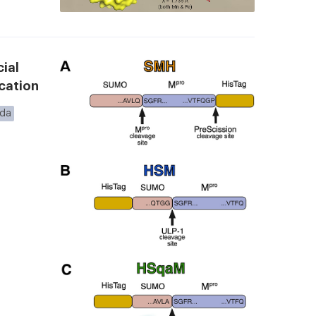
ial
ication
nda