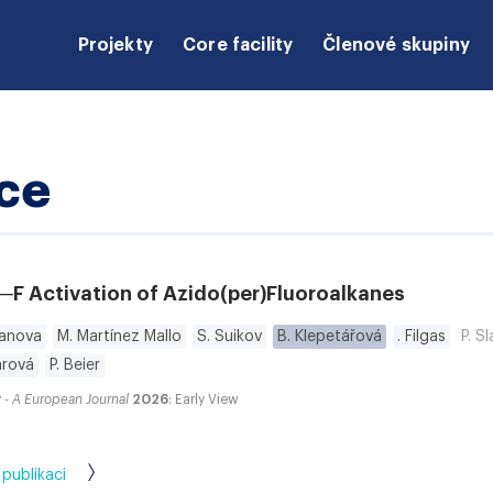
Projekty
Core facility
Členové skupiny
ce
─F Activation of Azido(per)Fluoroalkanes
tanova
M. Martínez Mallo
S. Suikov
B. Klepetářová
. Filgas
P. S
árová
P. Beier
 - A European Journal
2026
: Early View
 publikaci