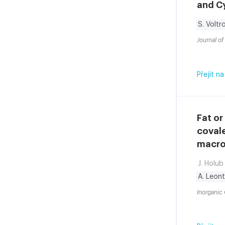
and Cy
S. Voltr
Journal o
Přejít na
Fat or
coval
macro
J. Holub
A. Leon
Inorganic