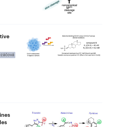
tive
Řezáčová
ines
les